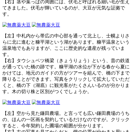
【右】茎や葉っぱの周囲には、伏毛と呼ばれる細い毛が生え
てきました。伏毛が輝いているのが、大豆が元気な証拠で
す。
【左】中札内から帯広の中心部を通って北上し、士幌よりさ
らに北に進むと糠平湖という湖があります。糠平温泉という
温泉地でもありますが、ここに歴史的な遺産が残っていま
す。
【右】タウシュベツ橋梁（きょうりょう）という、昔の鉄道
が通っていた橋の跡です。糠平湖の水位が下がる春から夏に
かけては、地元のガイドの方がツアーを組んで、橋の下まで
降りることができます。写真をクリックして拡大していただ
くと、橋の下（湖底）に観光客がたくさんいるのが分かりま
す。木の切り株と区別がつくでしょうか。
【左】空から見た鎌田農場。と言っても広い鎌田農場のうち
の、ほんの一区画を契約しているだけなのですが。クリック
すると、今年契約した圃場の範囲が分かります。
【右】左の写真を見てからだと、畑の位置が分かると思いま