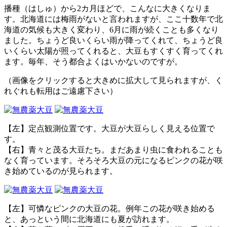
播種（はしゅ）から2カ月ほどで、こんなに大きくなりま
す。北海道には梅雨がないと言われますが、ここ十数年で北
海道の気候も大きく変わり、6月に雨が続くことも多くなり
ました。ちょうど良いくらい雨が降ってくれて、ちょうど良
いくらい太陽が照ってくれると、大豆もすくすく育ってくれ
ます。毎年、そう都合よくはいかないのですが。
（
画像をクリック
すると大きめに拡大して見られますが、く
れぐれも転用はご遠慮下さい）
【左】定点観測位置です。大豆が大豆らしく見える位置で
す。
【右】青々と茂る大豆たち。まだあまり虫に食われることも
なく育っています。そろそろ大豆の元になるピンクの花が咲
き始めているのが見られます。
【左】可憐なピンクの大豆の花。例年この花が咲き始める
と、あっという間に北海道にも夏が訪れます。