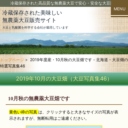
冷蔵保存された高品質な無農薬大豆で安心・安全な大豆販売の株式会社
MENU
冷蔵保存された美味しい
無農薬大豆販売サイト
当社の大豆の特徴
大豆と乳酸菌を科学する会社が栽培しています
大豆へのこだわり
大豆のご注文
トップページ
2019年度産・10月秋の大豆畑です - 北海道・大豆畑の
農薬と大豆の話
特選写真集46
動画集
2019年10月の大豆畑（大豆写真集46）
写真集
10月秋の無農薬大豆畑です
送料について
黄色い枠の写真
は、クリックすると大きなサイズの写真が表
▼ こちらからもどうぞ ▼
示されますが、無断転用はご遠慮ください。
Yahoo店