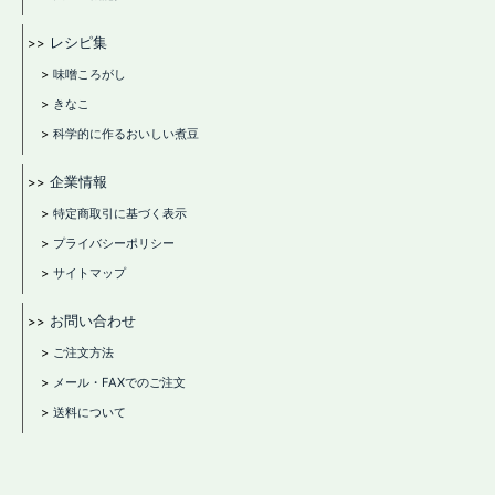
大豆写真集32
大豆写真集31
レシピ集
大豆写真集30
味噌ころがし
大豆写真集29
きなこ
大豆写真集28
科学的に作るおいしい煮豆
大豆写真集27
企業情報
大豆写真集26
大豆写真集25
特定商取引に基づく表示
大豆写真集24
プライバシーポリシー
大豆写真集23
サイトマップ
大豆写真集22
お問い合わせ
大豆写真集21
ご注文方法
大豆写真集20
メール・FAXでのご注文
大豆写真集19
大豆写真集18
送料について
大豆写真集17
大豆写真集16