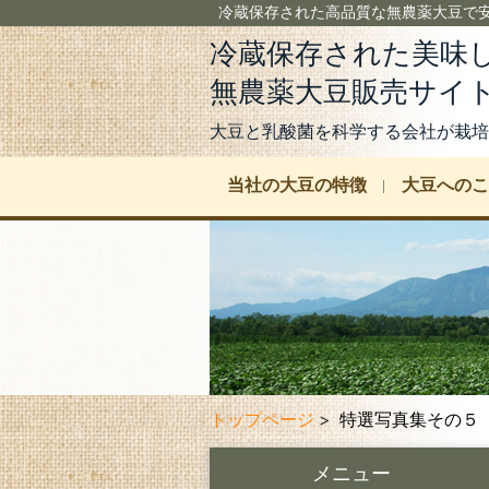
冷蔵保存された高品質な無農薬大豆で安心・安全な
冷蔵保存された美味
無農薬大豆販売サイ
大豆と乳酸菌を科学する会社が栽培
当社の大豆の特徴
大豆へのこ
トップページ
特選写真集その５
メニュー