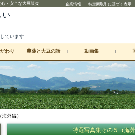
大豆販売の株式会社ラクトザイム
企業情報
特定商取引に基づく表示
しい
ト
しています
だわり
農薬と大豆の話
動画集
（海外編）
特選写真集その５（海