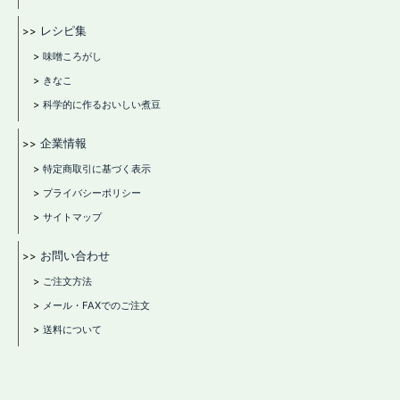
大豆写真集32
大豆写真集31
レシピ集
大豆写真集30
味噌ころがし
大豆写真集29
きなこ
大豆写真集28
科学的に作るおいしい煮豆
大豆写真集27
企業情報
大豆写真集26
大豆写真集25
特定商取引に基づく表示
大豆写真集24
プライバシーポリシー
大豆写真集23
サイトマップ
大豆写真集22
お問い合わせ
大豆写真集21
ご注文方法
大豆写真集20
メール・FAXでのご注文
大豆写真集19
大豆写真集18
送料について
大豆写真集17
大豆写真集16
大豆写真集15