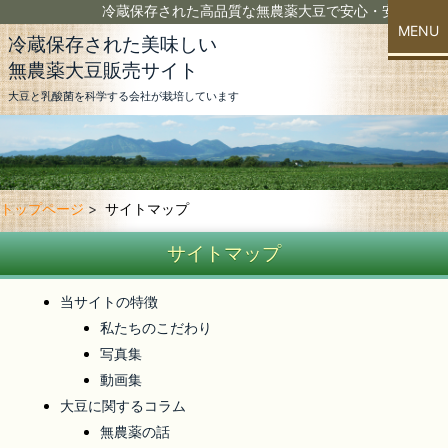
冷蔵保存された高品質な無農薬大豆で安心・安全な大豆
MENU
冷蔵保存された美味しい
無農薬大豆販売サイト
当社の大豆の特徴
大豆と乳酸菌を科学する会社が栽培しています
大豆へのこだわり
大豆のご注文
トップページ
サイトマップ
農薬と大豆の話
サイトマップ
動画集
当サイトの特徴
写真集
私たちのこだわり
写真集
送料について
動画集
▼ こちらからもどうぞ ▼
大豆に関するコラム
無農薬の話
Yahoo店